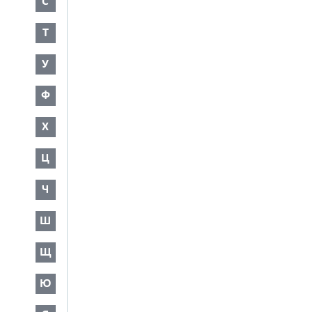
С
Т
У
Ф
Х
Ц
Ч
Ш
Щ
Ю