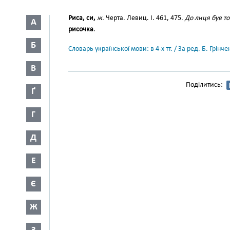
Риса, си,
ж.
Черта. Левиц. І. 461, 475.
До лиця був то
А
рисочка
.
Б
Словарь української мови: в 4-х тт. / За ред. Б. Грін
В
Поділитись:
Ґ
Г
Д
Е
Є
Ж