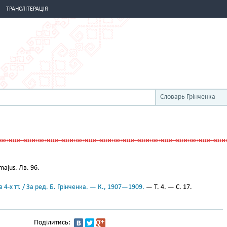
ТРАНСЛІТЕРАЦІЯ
Словарь Грінченка
majus. Лв. 96.
 4-х тт. / За ред. Б. Грінченка. — К., 1907—1909.
— Т. 4. — С. 17.
Поділитись: