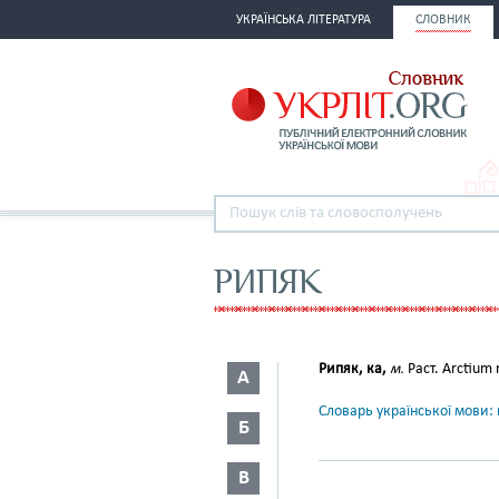
УКРАЇНСЬКА ЛІТЕРАТУРА
СЛОВНИК
РИПЯК
Рипяк, ка,
м.
Раст. Arctium 
А
Словарь української мови: в
Б
В