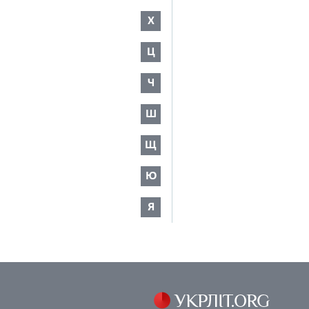
Х
Ц
Ч
Ш
Щ
Ю
Я