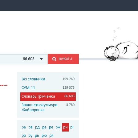
66 605
ШУКАТИ
Всі словники
199 760
СУМ-11
129 375
Словарь Грінченка
66 605
Знаки етнокультури
3 780
Жайворонка
ра
рв
рд
ре
рє
рж
ри
рі
ро
ру
рь
рю
ря