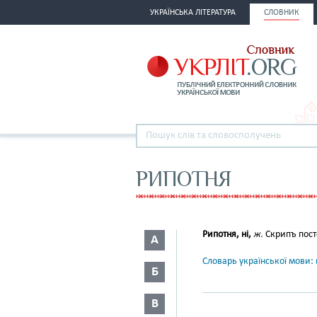
УКРАЇНСЬКА ЛІТЕРАТУРА
СЛОВНИК
РИПОТНЯ
Рипотня, ні,
ж.
Скрипъ пост
А
Словарь української мови: в
Б
В