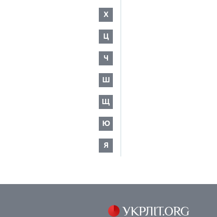
Х
Ц
Ч
Ш
Щ
Ю
Я