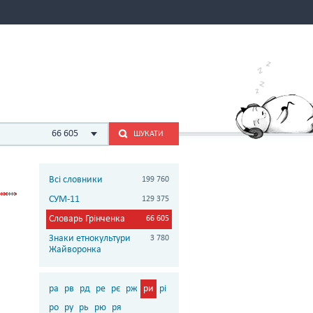
66 605
ШУКАТИ
Всі словники
199 760
СУМ-11
129 375
Словарь Грінченка
66 605
Знаки етнокультури
3 780
Жайворонка
ра
рв
рд
ре
рє
рж
ри
рі
ро
ру
рь
рю
ря