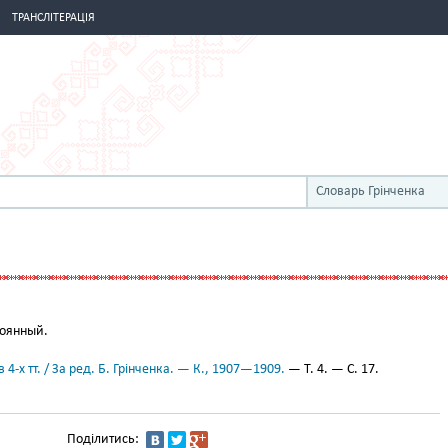
ТРАНСЛІТЕРАЦІЯ
Словарь Грінченка
оянный.
 4-х тт. / За ред. Б. Грінченка. — К., 1907—1909.
— Т. 4. — С. 17.
Поділитись: