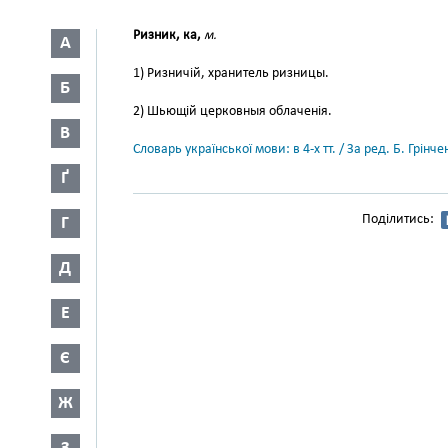
Ризник, ка,
м.
А
1) Ризничій, хранитель ризницы.
Б
2) Шьющій церковныя облаченія.
В
Словарь української мови: в 4-х тт. / За ред. Б. Грін
Ґ
Поділитись:
Г
Д
Е
Є
Ж