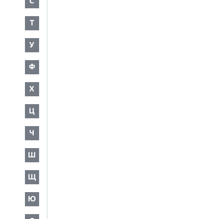
С
Т
У
Ф
Х
Ц
Ч
Ш
Щ
Ю