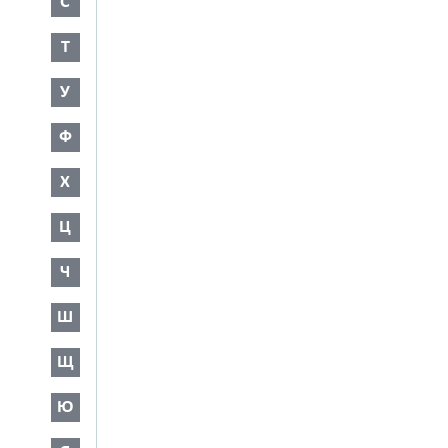
С
Т
У
Ф
Х
Ц
Ч
Ш
Щ
Ю