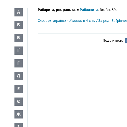
Рибарити, рю, риш,
гл.
=
Рибалчити
. Вх. Зн. 59.
А
Словарь української мови: в 4-х тт. / За ред. Б. Грін
Б
В
Поділитись:
Ґ
Г
Д
Е
Є
Ж