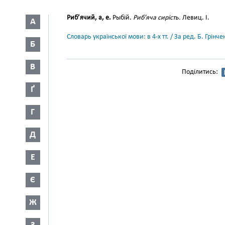
Риб’ячий, а, е.
Рыбій.
Риб’яча сирість.
Левиц. І.
А
Словарь української мови: в 4-х тт. / За ред. Б. Грін
Б
В
Поділитись:
Ґ
Г
Д
Е
Є
Ж