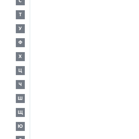
С
Т
У
Ф
Х
Ц
Ч
Ш
Щ
Ю