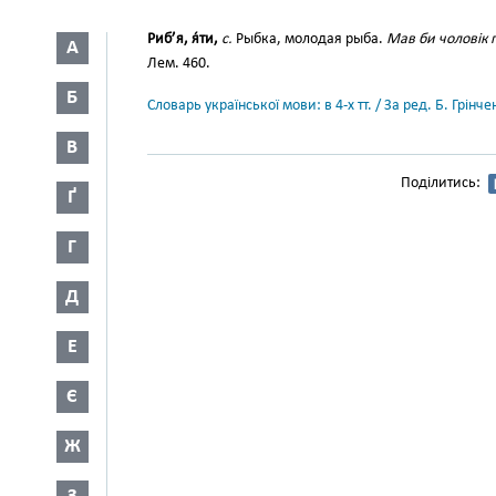
Риб’я, я́ти,
с.
Рыбка, молодая рыба.
Мав би чоловік п
А
Лем. 460.
Б
Словарь української мови: в 4-х тт. / За ред. Б. Грін
В
Поділитись:
Ґ
Г
Д
Е
Є
Ж