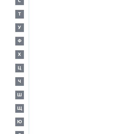
С
Т
У
Ф
Х
Ц
Ч
Ш
Щ
Ю