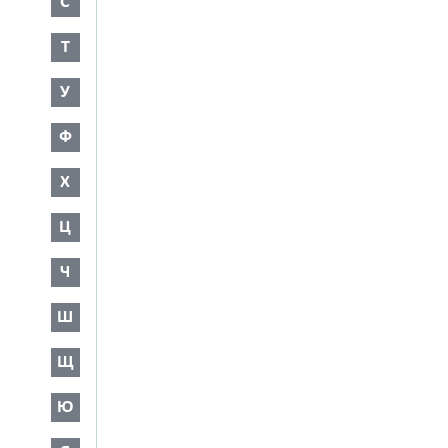
С
Т
У
Ф
Х
Ц
Ч
Ш
Щ
Ю