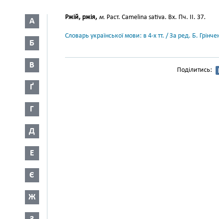
Ржій, ржія,
м.
Раст. Camelina sativa. Вх. Пч. II. 37.
А
Словарь української мови: в 4-х тт. / За ред. Б. Грін
Б
В
Поділитись:
Ґ
Г
Д
Е
Є
Ж