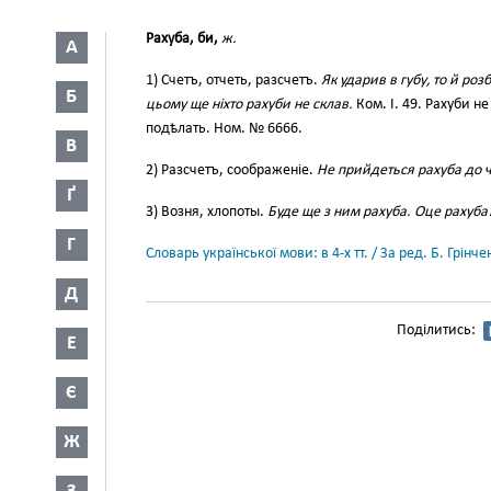
Рахуба, би,
ж.
А
1) Счетъ, отчеть, разсчетъ.
Як ударив в губу, то й роз
Б
цьому ще ніхто рахуби не склав.
Ком. І. 49. Рахуби не
подѣлать. Ном. № 6666.
В
2) Разсчетъ, соображеніе.
Не прийдеться рахуба до ч
Ґ
3) Возня, хлопоты.
Буде ще з ним рахуба. Оце рахуба
Г
Словарь української мови: в 4-х тт. / За ред. Б. Грін
Д
Поділитись:
Е
Є
Ж