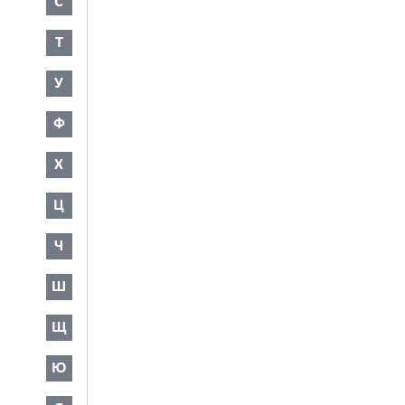
С
Т
У
Ф
Х
Ц
Ч
Ш
Щ
Ю