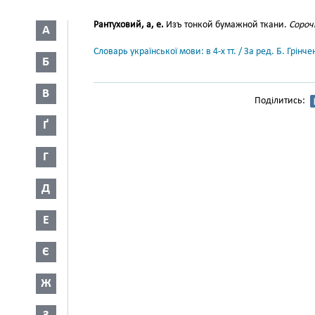
Рантуховий, а, е.
Изъ тонкой бумажной ткани.
Сороч
А
Словарь української мови: в 4-х тт. / За ред. Б. Грін
Б
В
Поділитись:
Ґ
Г
Д
Е
Є
Ж