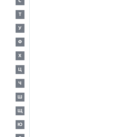
С
Т
У
Ф
Х
Ц
Ч
Ш
Щ
Ю