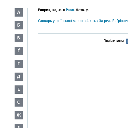
Раврик, ка,
м.
=
Равл
. Лохв. у.
А
Словарь української мови: в 4-х тт. / За ред. Б. Грін
Б
В
Поділитись:
Ґ
Г
Д
Е
Є
Ж