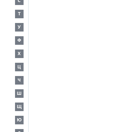
С
Т
У
Ф
Х
Ц
Ч
Ш
Щ
Ю