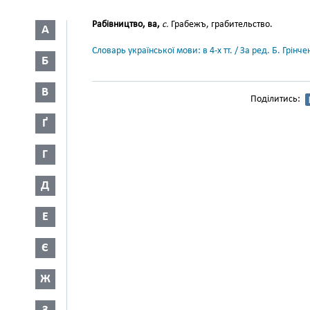
Рабівництво, ва,
с.
Грабежъ, грабительство.
А
Словарь української мови: в 4-х тт. / За ред. Б. Грін
Б
В
Поділитись:
Ґ
Г
Д
Е
Є
Ж