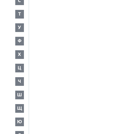
С
Т
У
Ф
Х
Ц
Ч
Ш
Щ
Ю