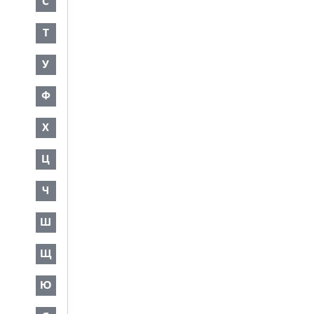
С
Т
У
Ф
Х
Ц
Ч
Ш
Щ
Ю