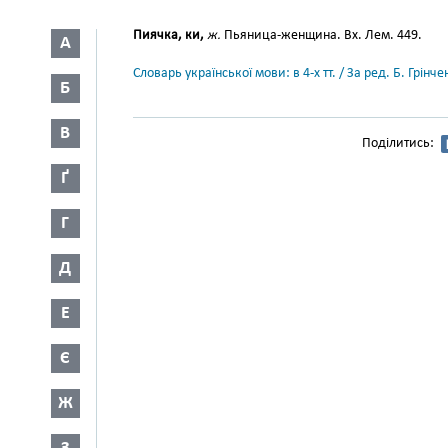
Пиячка, ки,
ж.
Пьяница-женщина. Вх. Лем. 449.
А
Словарь української мови: в 4-х тт. / За ред. Б. Грін
Б
В
Поділитись:
Ґ
Г
Д
Е
Є
Ж