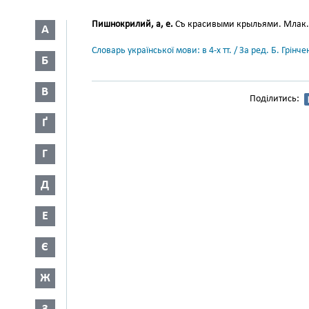
Пишнокрилий, а, е.
Съ красивыми крыльями. Млак. 
А
Словарь української мови: в 4-х тт. / За ред. Б. Грін
Б
В
Поділитись:
Ґ
Г
Д
Е
Є
Ж