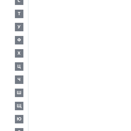
С
Т
У
Ф
Х
Ц
Ч
Ш
Щ
Ю