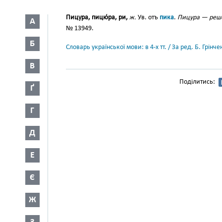
Пицура, пицю́ра, ри,
ж.
Ув. отъ
пика
.
Пицура — решет
А
№ 13949.
Б
Словарь української мови: в 4-х тт. / За ред. Б. Грін
В
Поділитись:
Ґ
Г
Д
Е
Є
Ж