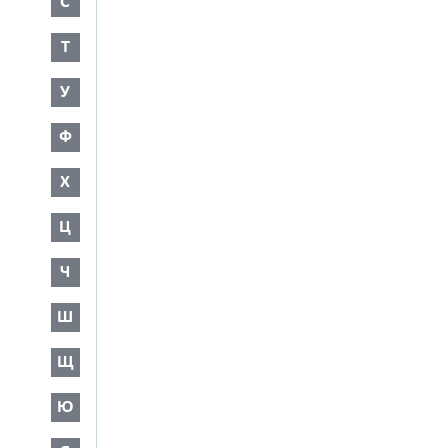
С
Т
У
Ф
Х
Ц
Ч
Ш
Щ
Ю