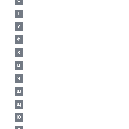
С
Т
У
Ф
Х
Ц
Ч
Ш
Щ
Ю