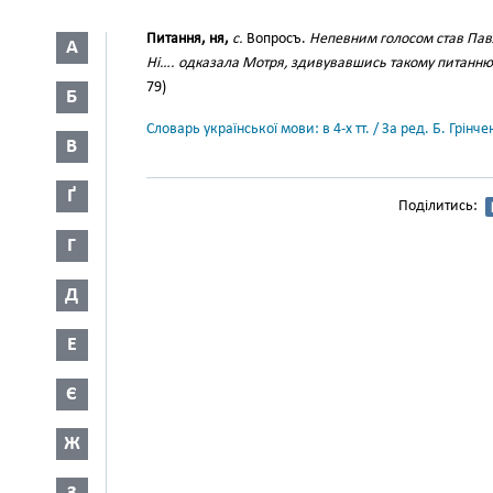
Питання, ня,
с.
Вопросъ.
Непевним голосом став Павл
А
Ні…. одказала Мотря, здивувавшись такому питанню
79)
Б
Словарь української мови: в 4-х тт. / За ред. Б. Грін
В
Ґ
Поділитись:
Г
Д
Е
Є
Ж