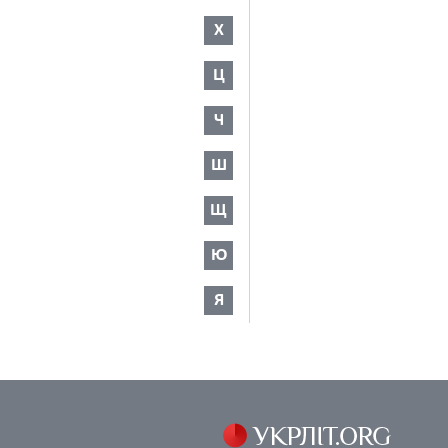
Х
Ц
Ч
Ш
Щ
Ю
Я