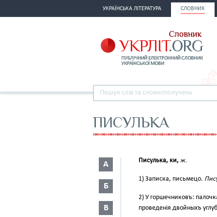
УКРАЇНСЬКА ЛІТЕРАТУРА
СЛОВНИК
ПИСУЛЬКА
Писулька, ки,
ж.
А
1) Записка, письмецо.
Пису
Б
2) У горшечниковъ: палочк
В
проведенія двойныхъ углуб