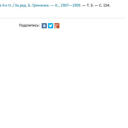
 4-х тт. / За ред. Б. Грінченка. — К., 1907—1909.
— Т. 3. — С. 154.
Поділитись: