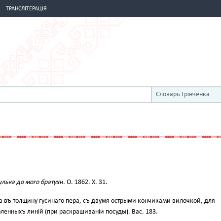
ТРАНСЛІТЕРАЦІЯ
Словарь Грінченка
лька до мого братухи.
О. 1862. X. 31.
а въ толщину гусинаго пера, съ двумя острыми кончиками вилочкой, для
ленныхъ линій (при раскрашиваніи посуды). Вас. 183.