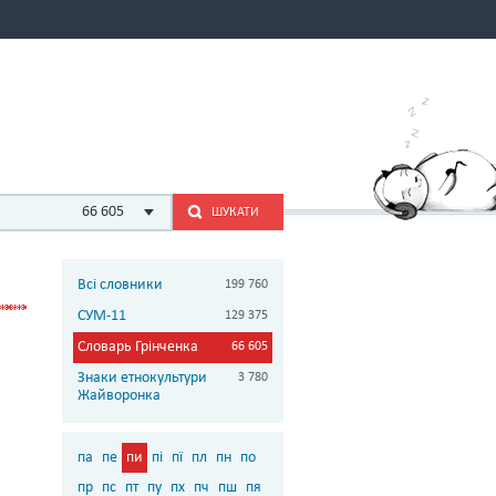
66 605
ШУКАТИ
Всі словники
199 760
СУМ-11
129 375
Словарь Грінченка
66 605
Знаки етнокультури
3 780
Жайворонка
па
пе
пи
пі
пї
пл
пн
по
пр
пс
пт
пу
пх
пч
пш
пя