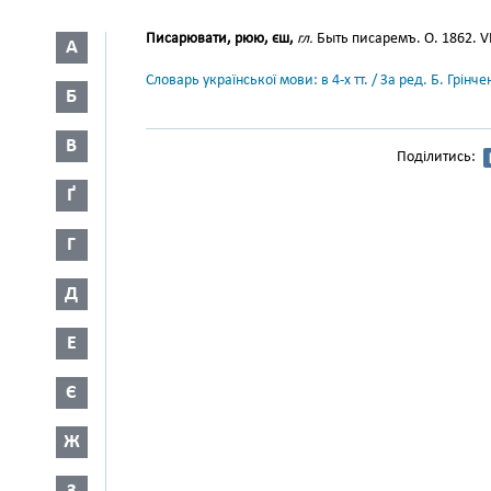
Писарювати, рюю, єш,
гл.
Быть писаремъ. О. 1862. VI
А
Словарь української мови: в 4-х тт. / За ред. Б. Грін
Б
В
Поділитись:
Ґ
Г
Д
Е
Є
Ж