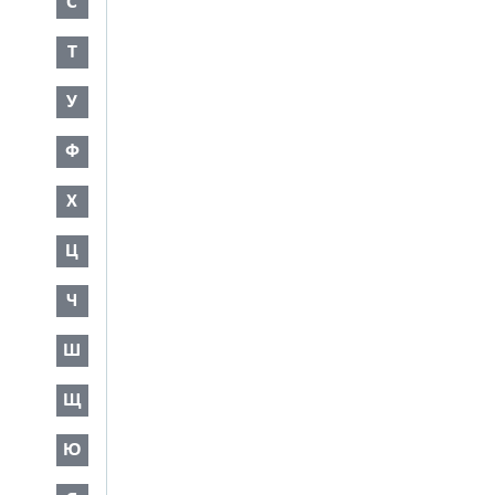
С
Т
У
Ф
Х
Ц
Ч
Ш
Щ
Ю