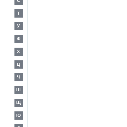
С
Т
У
Ф
Х
Ц
Ч
Ш
Щ
Ю