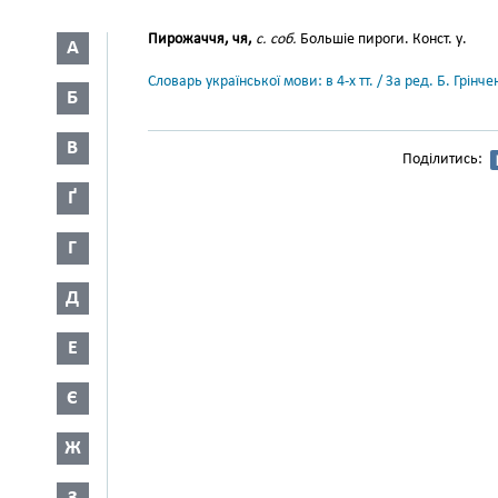
Пирожаччя, чя,
с. соб.
Большіе пироги. Конст. у.
А
Словарь української мови: в 4-х тт. / За ред. Б. Грін
Б
В
Поділитись:
Ґ
Г
Д
Е
Є
Ж