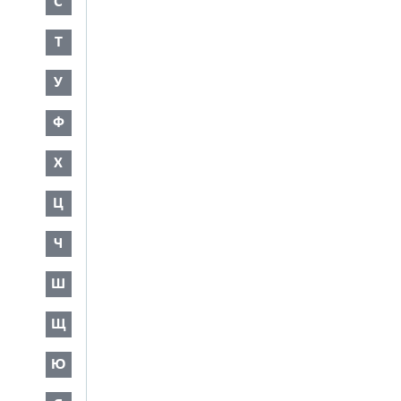
С
Т
У
Ф
Х
Ц
Ч
Ш
Щ
Ю