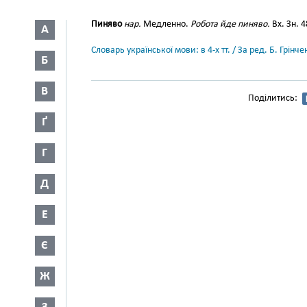
Пиняво
нар.
Медленно.
Робота йде пиняво.
Вх. Зн. 4
А
Словарь української мови: в 4-х тт. / За ред. Б. Грін
Б
В
Поділитись:
Ґ
Г
Д
Е
Є
Ж