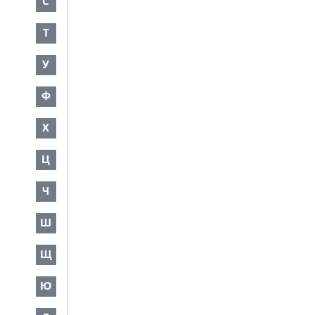
С
Т
У
Ф
Х
Ц
Ч
Ш
Щ
Ю