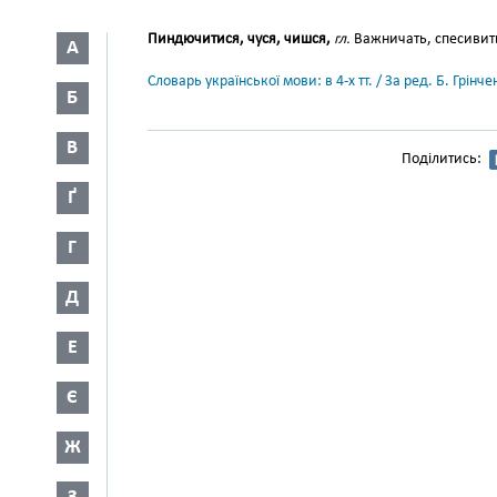
Пиндючитися, чуся, чишся,
гл.
Важничать, спесивит
А
Словарь української мови: в 4-х тт. / За ред. Б. Грін
Б
В
Поділитись:
Ґ
Г
Д
Е
Є
Ж