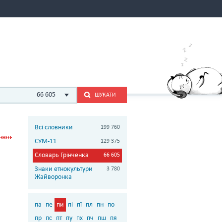
66 605
ШУКАТИ
Всі словники
199 760
СУМ-11
129 375
Словарь Грінченка
66 605
Знаки етнокультури
3 780
Жайворонка
па
пе
пи
пі
пї
пл
пн
по
пр
пс
пт
пу
пх
пч
пш
пя