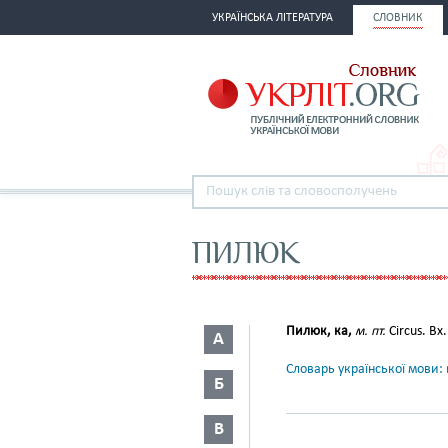
УКРАЇНСЬКА ЛІТЕРАТУРА
СЛОВНИК
ПИЛЮК
Пилюк, ка,
м. пт.
Circus. Вх. 
А
Словарь української мови: в
Б
В