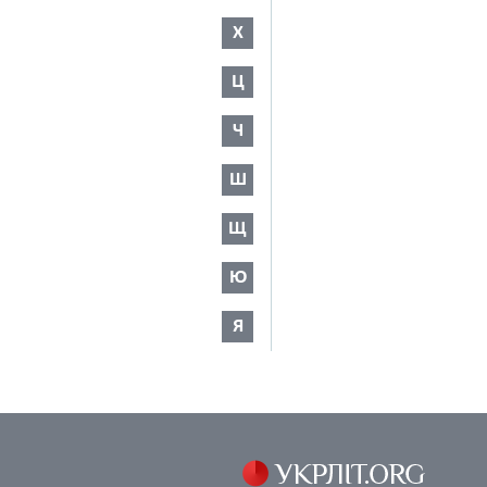
Х
Ц
Ч
Ш
Щ
Ю
Я