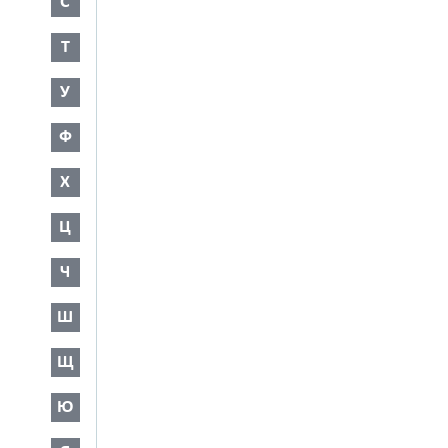
С
Т
У
Ф
Х
Ц
Ч
Ш
Щ
Ю