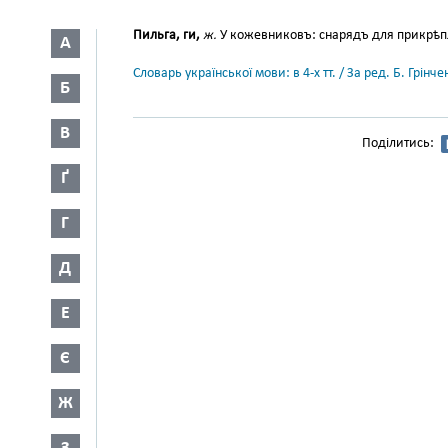
Пильга, ги,
ж.
У кожевниковъ: снарядъ для прикрѣп
А
Словарь української мови: в 4-х тт. / За ред. Б. Грін
Б
В
Поділитись:
Ґ
Г
Д
Е
Є
Ж