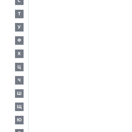
С
Т
У
Ф
Х
Ц
Ч
Ш
Щ
Ю