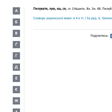
Пилувати, лую, єш, ся,
гл.
Спѣшить. Вх. Зн. 48. Пилуй
А
Словарь української мови: в 4-х тт. / За ред. Б. Грін
Б
В
Поділитись:
Ґ
Г
Д
Е
Є
Ж