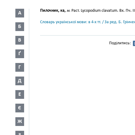
Пилочник, ка,
м.
Раст. Lycopodium clavatum. Вх. Пч. II
А
Словарь української мови: в 4-х тт. / За ред. Б. Грін
Б
В
Поділитись:
Ґ
Г
Д
Е
Є
Ж