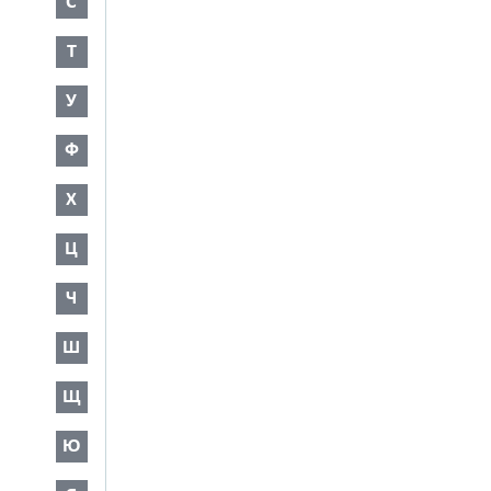
С
Т
У
Ф
Х
Ц
Ч
Ш
Щ
Ю