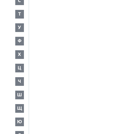
С
Т
У
Ф
Х
Ц
Ч
Ш
Щ
Ю