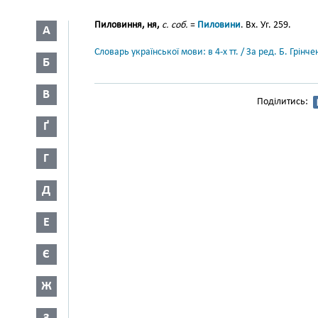
Пиловиння, ня,
с. соб.
=
Пиловини
. Вх. Уг. 259.
А
Словарь української мови: в 4-х тт. / За ред. Б. Грін
Б
В
Поділитись:
Ґ
Г
Д
Е
Є
Ж