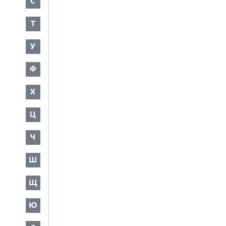
С
Т
У
Ф
Х
Ц
Ч
Ш
Щ
Ю