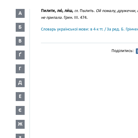
Пилити, лю́, ли́ш,
гл.
Пылить.
Ой помалу, дружечки, 
А
не припала.
Грин. III. 474.
Б
Словарь української мови: в 4-х тт. / За ред. Б. Грін
В
Поділитись:
Ґ
Г
Д
Е
Є
Ж