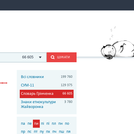
66 605
ШУКАТИ
Всі словники
199 760
СУМ-11
129 375
Словарь Грінченка
66 605
Знаки етнокультури
3 780
Жайворонка
па
пе
пи
пі
пї
пл
пн
по
пр
пс
пт
пу
пх
пч
пш
пя