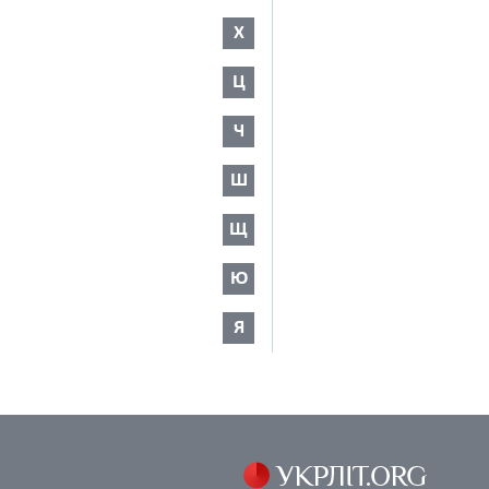
Х
Ц
Ч
Ш
Щ
Ю
Я