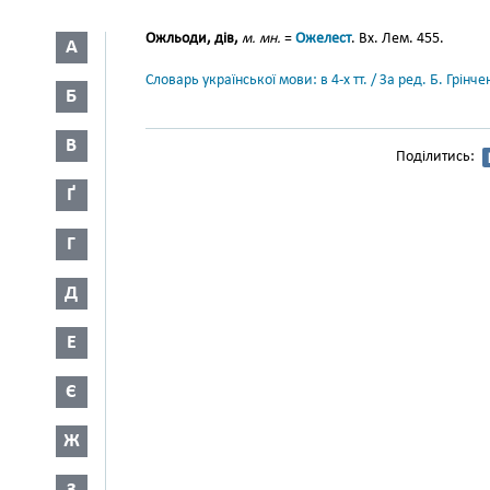
Ожльоди, дів,
м. мн.
=
Ожелест
. Вх. Лем. 455.
А
Словарь української мови: в 4-х тт. / За ред. Б. Грін
Б
В
Поділитись:
Ґ
Г
Д
Е
Є
Ж