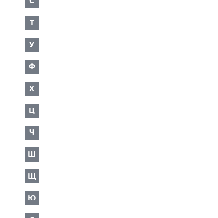
С
Т
У
Ф
Х
Ц
Ч
Ш
Щ
Ю