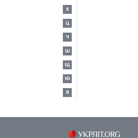
Х
Ц
Ч
Ш
Щ
Ю
Я