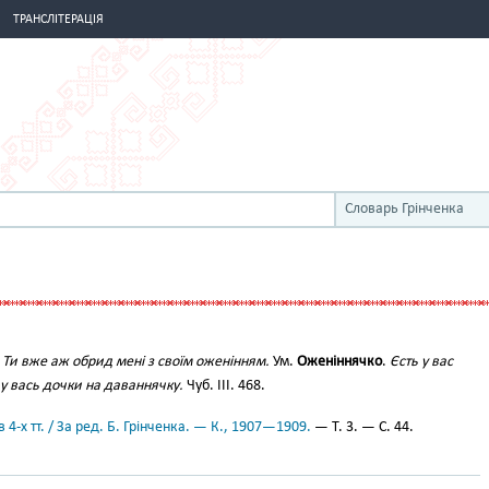
ТРАНСЛІТЕРАЦІЯ
Словарь Грінченка
.
Ти вже аж обрид мені з своїм оженінням.
Ум.
Оженіннячко
.
Єсть у вас
 у вась дочки на даваннячку.
Чуб. III. 468.
 4-х тт. / За ред. Б. Грінченка. — К., 1907—1909.
— Т. 3. — С. 44.