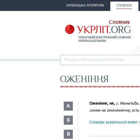
УКРАЇНСЬКА ЛІТЕРАТУРА
СЛОВНИК
ОЖЕНІННЯ
Оженіння, ня,
с.
Женитьба
А
синки на оженіннячку, єсть
Б
Словарь української мови: в
В