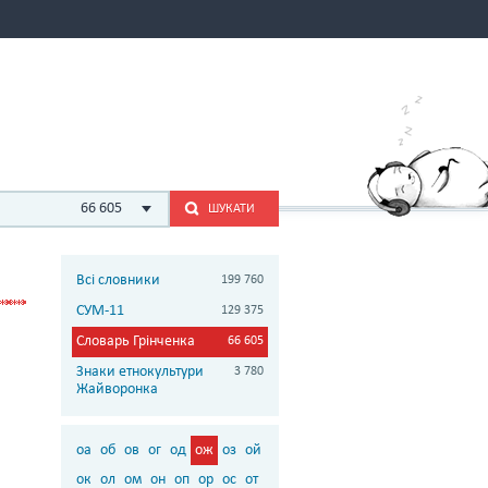
66 605
ШУКАТИ
Всі словники
199 760
СУМ-11
129 375
Словарь Грінченка
66 605
Знаки етнокультури
3 780
Жайворонка
оа
об
ов
ог
од
ож
оз
ой
ок
ол
ом
он
оп
ор
ос
от