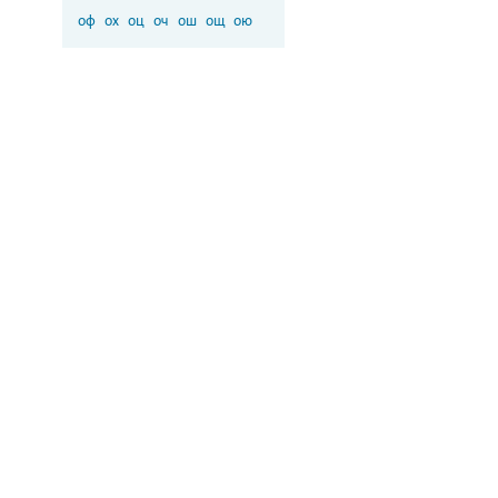
оф
ох
оц
оч
ош
ощ
ою