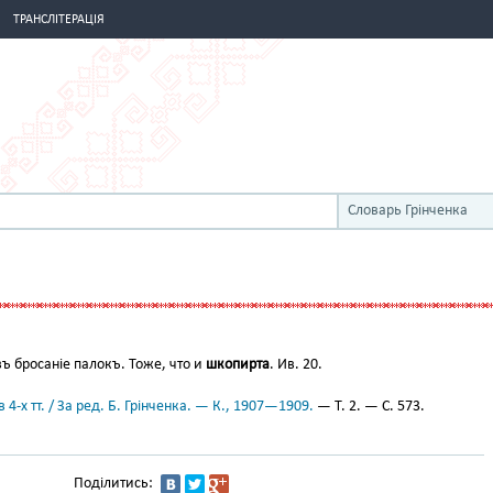
ТРАНСЛІТЕРАЦІЯ
Словарь Грінченка
ъ бросаніе палокъ. Тоже, что и
шкопирта
. Ив. 20.
 4-х тт. / За ред. Б. Грінченка. — К., 1907—1909.
— Т. 2. — С. 573.
Поділитись: