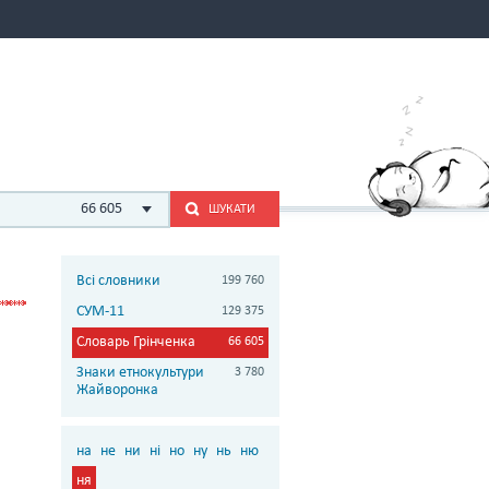
66 605
ШУКАТИ
Всі словники
199 760
СУМ-11
129 375
Словарь Грінченка
66 605
Знаки етнокультури
3 780
Жайворонка
на
не
ни
ні
но
ну
нь
ню
ня