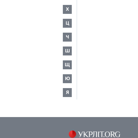
Х
Ц
Ч
Ш
Щ
Ю
Я