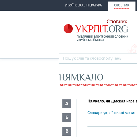
УКРАЇНСЬКА ЛІТЕРАТУРА
СЛОВНИК
НЯМКАЛО
Нямкало, ла
Дѣтская игра в
А
Словарь української мови: в
Б
В