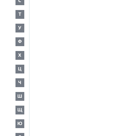
С
Т
У
Ф
Х
Ц
Ч
Ш
Щ
Ю