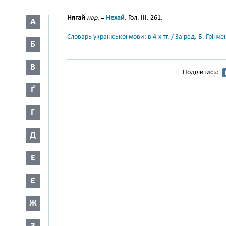
Нягай
нар.
=
Нехай
. Гол. III. 261.
А
Словарь української мови: в 4-х тт. / За ред. Б. Грін
Б
В
Поділитись:
Ґ
Г
Д
Е
Є
Ж