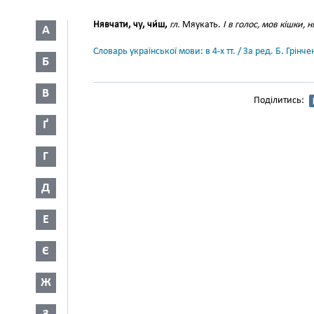
Нявчати, чу, чи́ш,
гл.
Мяукать.
І в голос, мов кішки, 
А
Словарь української мови: в 4-х тт. / За ред. Б. Грін
Б
В
Поділитись:
Ґ
Г
Д
Е
Є
Ж