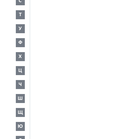
С
Т
У
Ф
Х
Ц
Ч
Ш
Щ
Ю