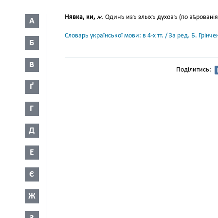
Нявка, ки,
ж.
Одинъ изъ злыхъ духовъ (по вѣрованія
А
Словарь української мови: в 4-х тт. / За ред. Б. Грін
Б
В
Поділитись:
Ґ
Г
Д
Е
Є
Ж