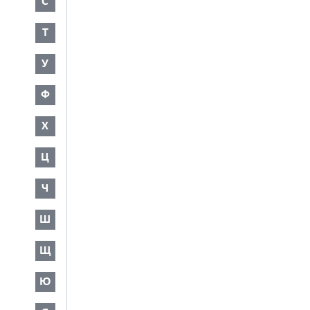
С
Т
У
Ф
Х
Ц
Ч
Ш
Щ
Ю