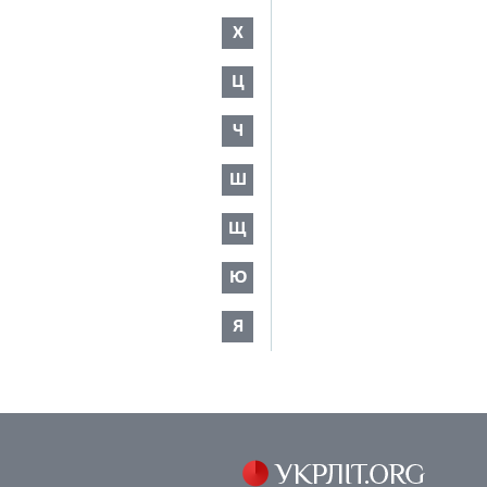
Х
Ц
Ч
Ш
Щ
Ю
Я