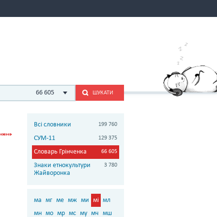
66 605
ШУКАТИ
Всі словники
199 760
СУМ-11
129 375
Словарь Грінченка
66 605
Знаки етнокультури
3 780
Жайворонка
ма
мг
ме
мж
ми
мі
мл
мн
мо
мр
мс
му
мч
мш