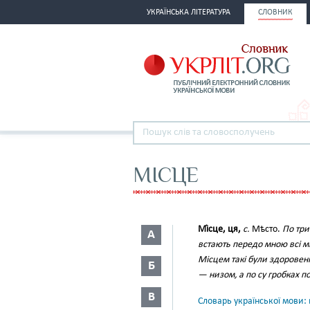
УКРАЇНСЬКА ЛІТЕРАТУРА
СЛОВНИК
МІСЦЕ
Мі́сце, ця,
с.
Мѣсто.
По три
А
встають передо мною всі м
Місцем такі були здоровенн
Б
— низом, а по су гробках п
В
Словарь української мови: в