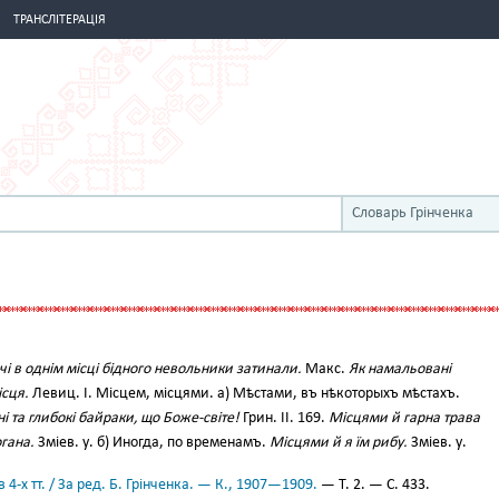
ТРАНСЛІТЕРАЦІЯ
Словарь Грінченка
чі в однім місці бідного невольники затинали.
Макс.
Як намальовані
ісця.
Левиц. І. Місцем, місцями. а) Мѣстами, въ нѣкоторыхъ мѣстахъ.
і та глибокі байраки, що Боже-світе!
Грин. II. 169.
Місцями й гарна трава
огана.
Зміев. у. б) Иногда, по временамъ.
Місцями й я їм рибу.
Зміев. у.
 4-х тт. / За ред. Б. Грінченка. — К., 1907—1909.
— Т. 2. — С. 433.