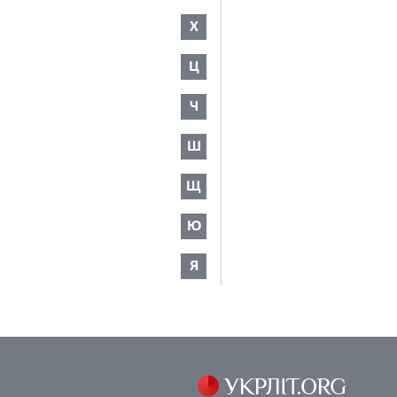
Х
Ц
Ч
Ш
Щ
Ю
Я