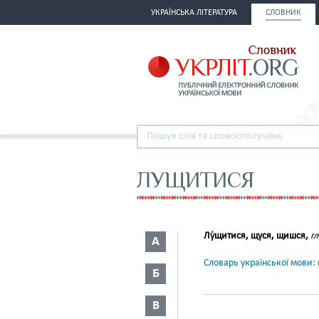
УКРАЇНСЬКА ЛІТЕРАТУРА
СЛОВНИК
ЛУЩИТИСЯ
Лу́щитися, щуся, щишся,
гл
А
Словарь української мови: в
Б
В