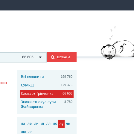
66 605
ШУКАТИ
Всі словники
199 760
СУМ-11
129 375
Словарь Грінченка
66 605
Знаки етнокультури
3 780
Жайворонка
ла
ле
ли
лі
лл
ло
лу
ль
лю
ля