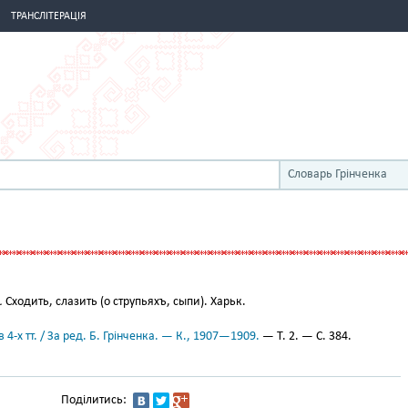
ТРАНСЛІТЕРАЦІЯ
Словарь Грінченка
.
Сходить, слазить (о струпьяхъ, сыпи). Харьк.
 4-х тт. / За ред. Б. Грінченка. — К., 1907—1909.
— Т. 2. — С. 384.
Поділитись: