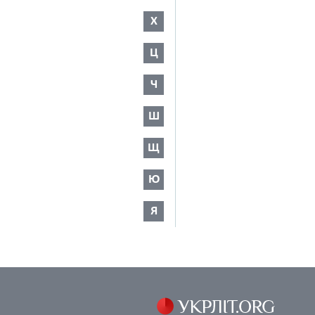
Х
Ц
Ч
Ш
Щ
Ю
Я