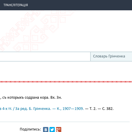
ТРАНСЛІТЕРАЦІЯ
Словарь Грінченка
 съ которыхъ содрана кора. Вх. Зн.
 4-х тт. / За ред. Б. Грінченка. — К., 1907—1909.
— Т. 2. — С. 382.
Поділитись: