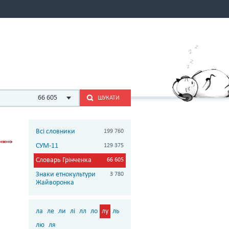
66 605
ШУКАТИ
Всі словники
199 760
СУМ-11
129 375
Словарь Грінченка
66 605
Знаки етнокультури
3 780
Жайворонка
ла
ле
ли
лі
лл
ло
лу
ль
лю
ля