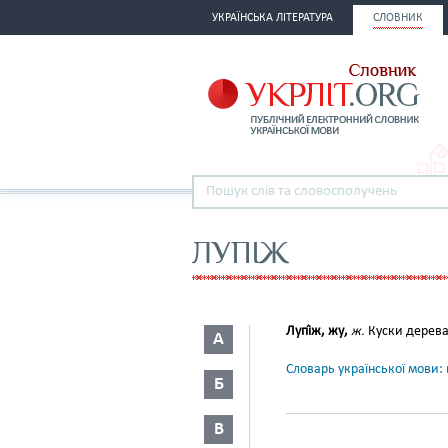
УКРАЇНСЬКА ЛІТЕРАТУРА
СЛОВНИК
ЛУПІЖ
Лупі́ж, жу,
ж.
Куски дерева,
А
Словарь української мови: в
Б
В