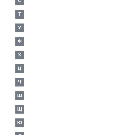
С
Т
У
Ф
Х
Ц
Ч
Ш
Щ
Ю