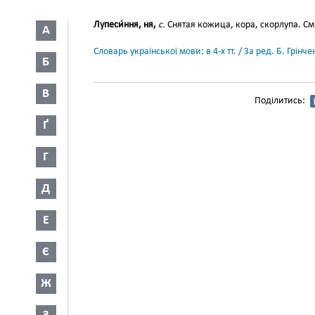
Лупеси́ння, ня,
с.
Снятая кожица, кора, скорлупа. См
А
Словарь української мови: в 4-х тт. / За ред. Б. Грін
Б
В
Поділитись:
Ґ
Г
Д
Е
Є
Ж