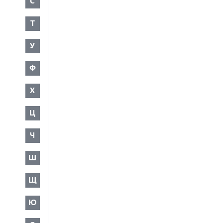
С
Т
У
Ф
Х
Ц
Ч
Ш
Щ
Ю