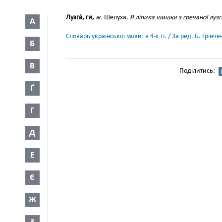
Лузга́, ги,
ж.
Шелуха.
Я ліпила шишки з гречаної луз
А
Словарь української мови: в 4-х тт. / За ред. Б. Грін
Б
В
Поділитись:
Ґ
Г
Д
Е
Є
Ж