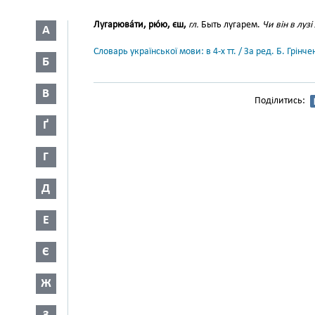
Лугарюва́ти, рю́ю, єш,
гл.
Быть лугарем.
Чи він в лузі
А
Словарь української мови: в 4-х тт. / За ред. Б. Грін
Б
В
Поділитись:
Ґ
Г
Д
Е
Є
Ж