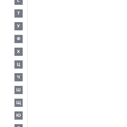
С
Т
У
Ф
Х
Ц
Ч
Ш
Щ
Ю