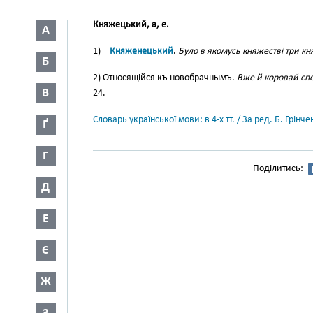
Княжецький, а, е.
А
1) =
Княженецький
.
Було в якомусь княжестві три кн
Б
2) Относящійся къ новобрачнымъ.
Вже й коровай спе
В
24.
Словарь української мови: в 4-х тт. / За ред. Б. Грін
Ґ
Г
Поділитись:
Д
Е
Є
Ж