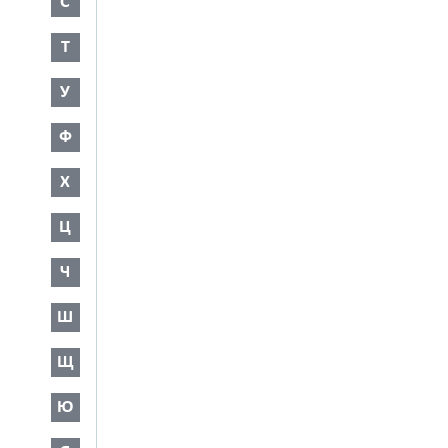
С
Т
У
Ф
Х
Ц
Ч
Ш
Щ
Ю