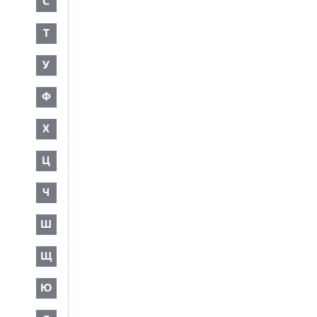
С
Т
У
Ф
Х
Ц
Ч
Ш
Щ
Ю