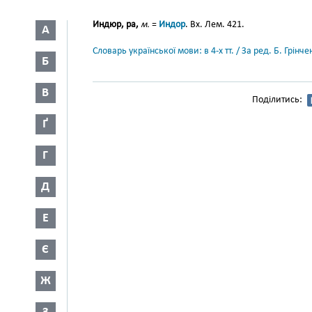
Индюр, ра,
м.
=
Индор
. Вх. Лем. 421.
А
Словарь української мови: в 4-х тт. / За ред. Б. Грін
Б
В
Поділитись:
Ґ
Г
Д
Е
Є
Ж