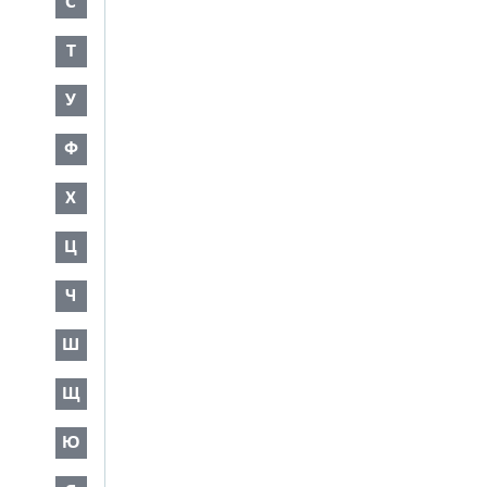
С
Т
У
Ф
Х
Ц
Ч
Ш
Щ
Ю