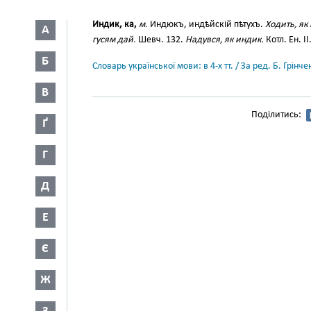
Индик, ка,
м.
Индюкъ, индѣйскій пѣтухъ.
Ходить, як
А
гусям дай.
Шевч. 132.
Надувся, як индик.
Котл. Ен. II
Б
Словарь української мови: в 4-х тт. / За ред. Б. Грін
В
Поділитись:
Ґ
Г
Д
Е
Є
Ж