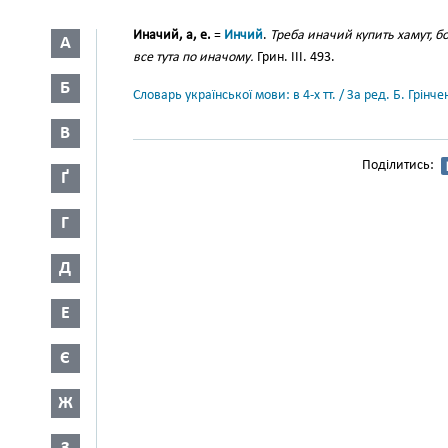
Иначий, а, е.
=
Инчий
.
Треба иначий купить хамут, бо
А
все тута по иначому.
Грин. III. 493.
Б
Словарь української мови: в 4-х тт. / За ред. Б. Грін
В
Поділитись:
Ґ
Г
Д
Е
Є
Ж