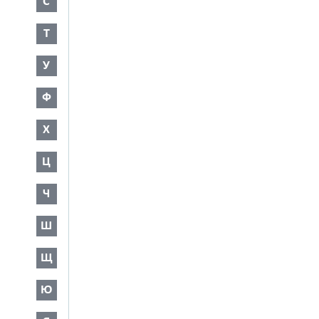
С
Т
У
Ф
Х
Ц
Ч
Ш
Щ
Ю