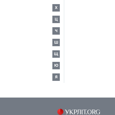
Х
Ц
Ч
Ш
Щ
Ю
Я