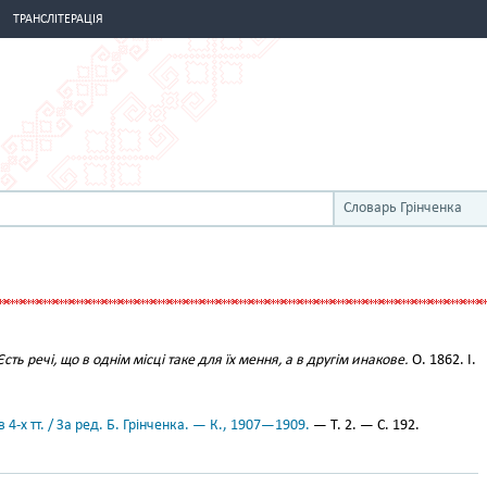
ТРАНСЛІТЕРАЦІЯ
Словарь Грінченка
Єсть речі, що в однім місці таке для їх мення, а в другім инакове.
О. 1862. І.
 4-х тт. / За ред. Б. Грінченка. — К., 1907—1909.
— Т. 2. — С. 192.