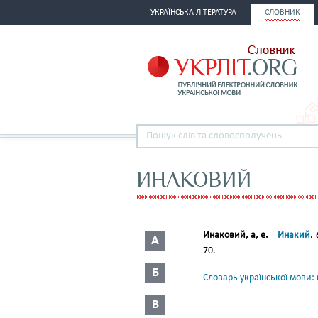
УКРАЇНСЬКА ЛІТЕРАТУРА
СЛОВНИК
ИНАКОВИЙ
Инаковий, а, е.
=
Инакий
.
А
70.
Б
Словарь української мови: в
В