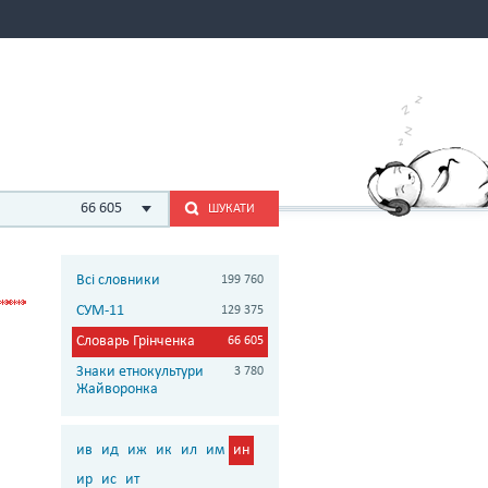
66 605
ШУКАТИ
Всі словники
199 760
СУМ-11
129 375
Словарь Грінченка
66 605
Знаки етнокультури
3 780
Жайворонка
ив
ид
иж
ик
ил
им
ин
ир
ис
ит