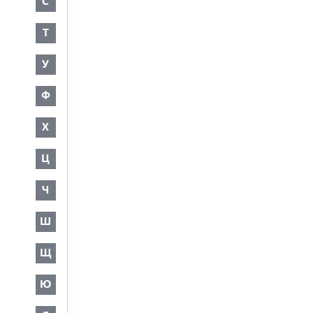
С
Т
У
Ф
Х
Ц
Ч
Ш
Щ
Ю