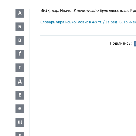
Инак
,
нар.
Иначе.
З почину світа було якось инак.
Руд
А
Словарь української мови: в 4-х тт. / За ред. Б. Грін
Б
В
Поділитись:
Ґ
Г
Д
Е
Є
Ж