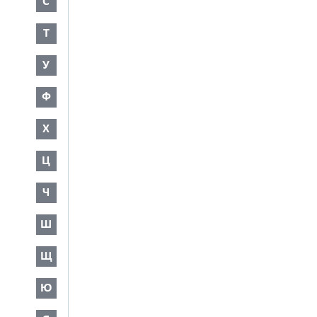
С
Т
У
Ф
Х
Ц
Ч
Ш
Щ
Ю