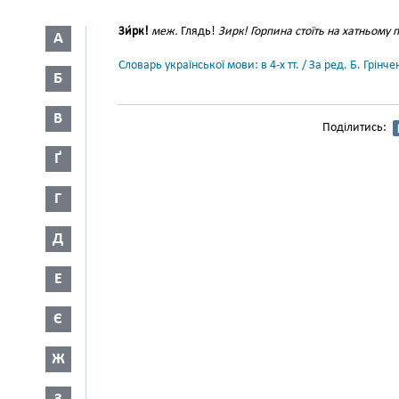
Зи́рк!
меж.
Глядь!
Зирк! Горпина стоїть на хатньому п
А
Словарь української мови: в 4-х тт. / За ред. Б. Грін
Б
В
Поділитись:
Ґ
Г
Д
Е
Є
Ж