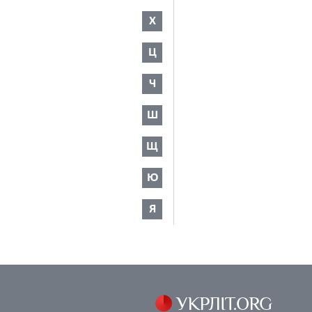
Х
Ц
Ч
Ш
Щ
Ю
Я