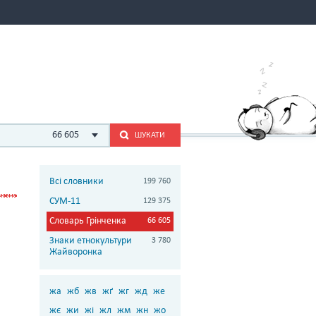
66 605
ШУКАТИ
Всі словники
199 760
СУМ-11
129 375
Словарь Грінченка
66 605
Знаки етнокультури
3 780
Жайворонка
жа
жб
жв
жґ
жг
жд
же
жє
жи
жі
жл
жм
жн
жо