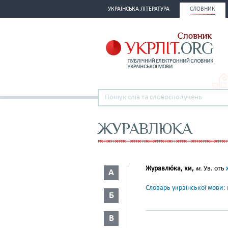
УКРАЇНСЬКА ЛІТЕРАТУРА
СЛОВНИК
ЖУРАВЛЮКА
Журавлю́ка, ки,
м.
Ув. отъ
А
Словарь української мови: в
Б
В