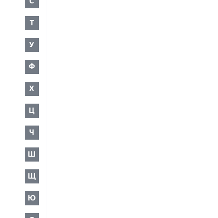
С
Т
У
Ф
Х
Ц
Ч
Ш
Щ
Ю