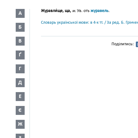
Журавли́ще, ща,
м.
Ув. отъ
журавель
.
А
Словарь української мови: в 4-х тт. / За ред. Б. Грін
Б
В
Поділитись:
Ґ
Г
Д
Е
Є
Ж