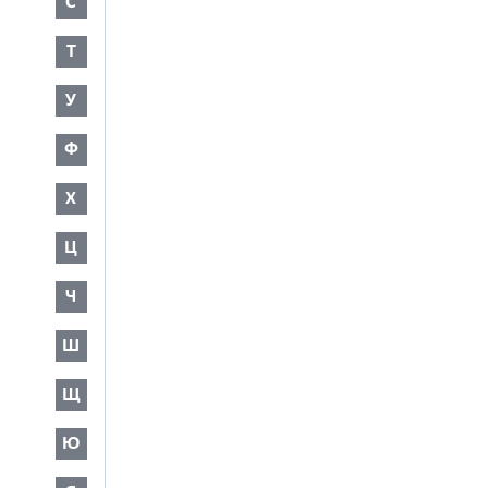
С
Т
У
Ф
Х
Ц
Ч
Ш
Щ
Ю