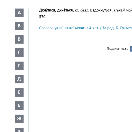
Дхну́тися, дхне́ться,
гл. безл.
Вздохнуться.
Нехай мой
А
570.
Б
Словарь української мови: в 4-х тт. / За ред. Б. Грін
В
Поділитись:
Ґ
Г
Д
Е
Є
Ж